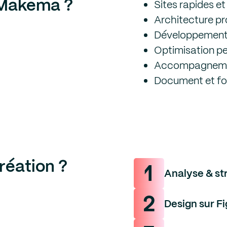
 Makema ?
Sites rapides et
Architecture pr
Développement
Optimisation p
Accompagnemen
Document et fo
réation ?
1
Analyse & st
2
Design sur F