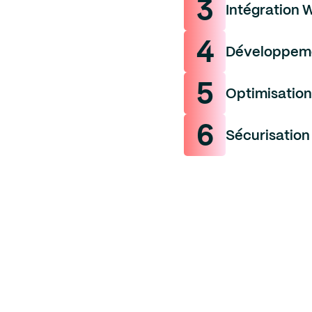
3
Intégration 
4
Développeme
5
Optimisatio
6
Sécurisation