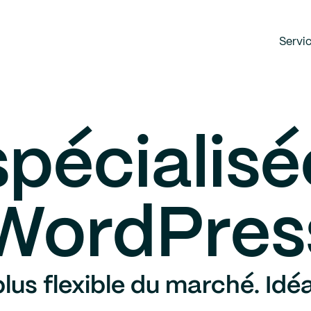
Servi
pécialisée
 WordPres
us flexible du marché. Idéal 