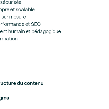
 sécurisés
opre et scalable
 sur mesure
erformance et SEO
t humain et pédagogique
rmation
ructure du contenu
igma