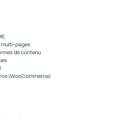
PME
 multi-pages
formes de contenu
ues
I
erce (WooCommerce)