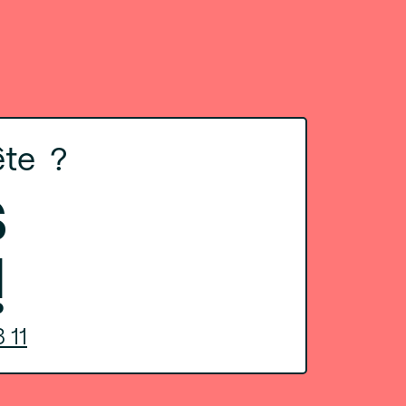
ête ?
s
!
 11