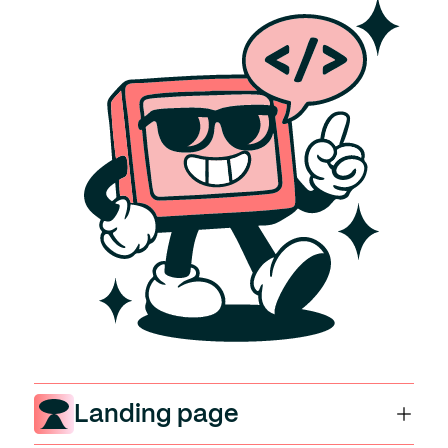
Référencement
UX & UI design
Branding & Design
Hébergement & Gestion web
Maintenance & Support
Projets
Agence
Contact
Landing page